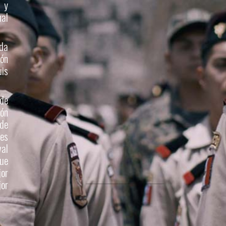
o y
nal
ada
ión
uis
 de
ón
 de
es
val
ue
or
jor