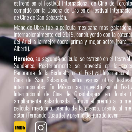
estrenó en el Festival Internacional de Cine de Toront
compitió por la Concha de Oro en el Festival Internacio
de Cine de San Sebastián.
Mano de Obra fue la película mexicana más galardon
internacionalmente del 2019, concluyendo con la obtenc
del Ariel a la mejor ópera prima y mejor actor (para L
Alberti).
Heroico
, su segunda película, se estrenó en el festival
Sundance. Posteriormente se proyectó en la secci
Panorama de la Berlinale, en el Festival Internacional
Cine de San Sebastián, entre varios otros festival
internacionales. En México se proyectó en el Festi
Internacional de Cine de Guadalajara, en donde f
ampliamente galardonada. Obtuvo el premio a la mej
película mexicana, premio de la prensa, premio al me
actor (Fernando Cuautle) y premio del jurado joven.