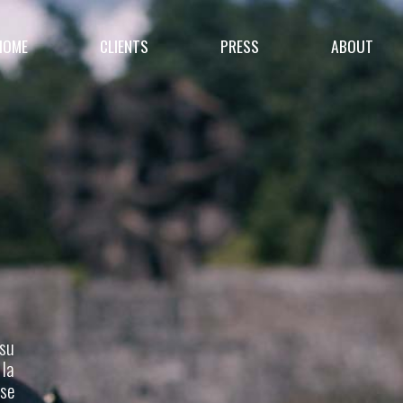
HOME
CLIENTS
PRESS
ABOUT
 su
 la
 se