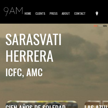
HOME
CLIENTS
PRESS
ABOUT
CONTACT
EN
ES
SARASVATI
HERRERA
ICFC, AMC
CIEN AÑOS DE SOLEDAD
LAS AZU